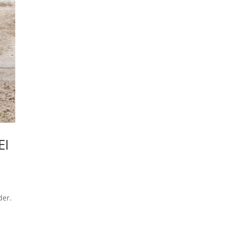
EI
der.