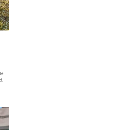
Bei
d,