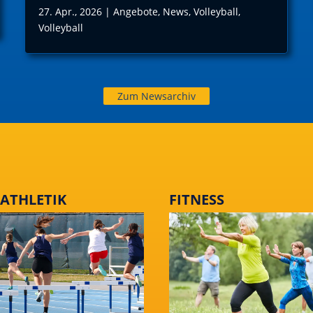
27. Apr., 2026
|
Angebote
,
News
,
Volleyball
,
Volleyball
Zum Newsarchiv
TATHLETIK
FITNESS