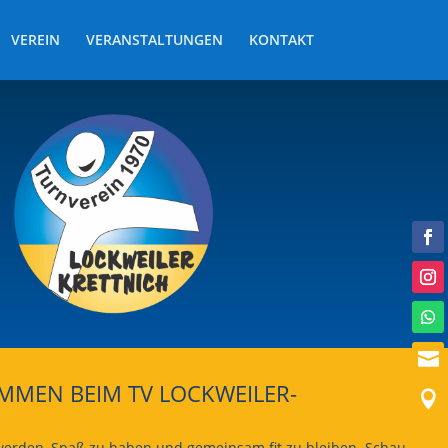
VEREIN
VERANSTALTUNGEN
KONTAKT

MMEN BEIM TV LOCKWEILER-

u werden, Spaß zu haben und gemeinsam fit zu bleiben. Schau