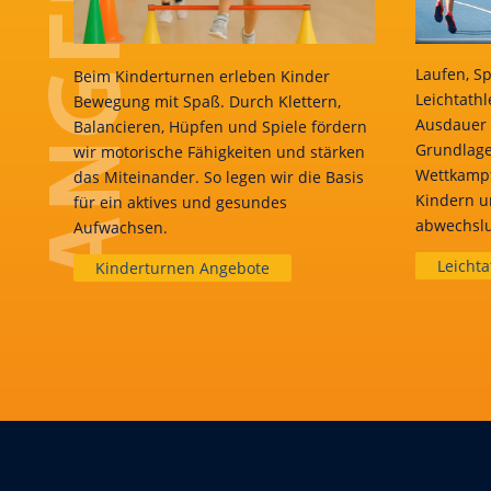
Laufen, Sp
Beim Kinderturnen erleben Kinder
Leichtathl
Bewegung mit Spaß. Durch Klettern,
Ausdauer 
Balancieren, Hüpfen und Spiele fördern
Grundlage
wir motorische Fähigkeiten und stärken
Wettkampf
das Miteinander. So legen wir die Basis
Kindern u
für ein aktives und gesundes
abwechslu
Aufwachsen.
Leichta
Kinderturnen Angebote