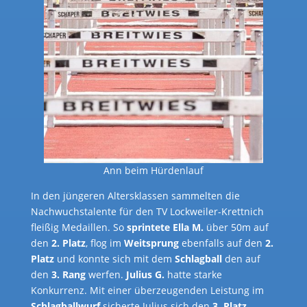
Ann beim Hürdenlauf
In den jüngeren Altersklassen sammelten die
Nachwuchstalente für den TV Lockweiler-Krettnich
fleißig Medaillen. So
sprintete
Ella M.
über 50m auf
den
2. Platz
, flog im
Weitsprung
ebenfalls auf den
2.
Platz
und konnte sich mit dem
Schlagball
den auf
den
3. Rang
werfen.
Julius G.
hatte starke
Konkurrenz. Mit einer überzeugenden Leistung im
Schlagballwurf
sicherte Julius sich den
3. Platz
.