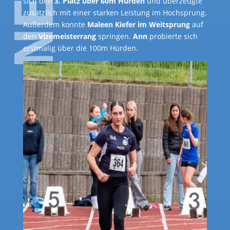
sich den
3. Platz über 60m Hürden
und überzeugte
zusätzlich mit einer starken Leistung im Hochsprung.
Außerdem konnte
Maleen Kiefer im Weitsprung
auf
den
Vizemeisterrang
springen.
Ann
probierte sich
erstmalig über die 100m Hürden.