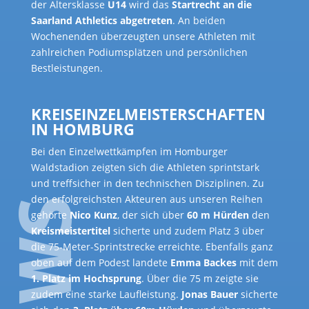
der Altersklasse
U14
wird das
Startrecht an die
Saarland Athletics abgetreten
. An beiden
Wochenenden überzeugten unsere Athleten mit
zahlreichen Podiumsplätzen und persönlichen
Bestleistungen.
KREISEINZELMEISTERSCHAFTEN
IN HOMBURG
Bei den Einzelwettkämpfen im Homburger
Waldstadion zeigten sich die Athleten sprintstark
und treffsicher in den technischen Disziplinen. Zu
den erfolgreichsten Akteuren aus unseren Reihen
gehörte
Nico Kunz
, der sich über
60 m Hürden
den
Kreismeistertitel
sicherte und zudem Platz 3 über
die 75-Meter-Sprintstrecke erreichte. Ebenfalls ganz
oben auf dem Podest landete
Emma Backes
mit dem
1. Platz im Hochsprung
. Über die 75 m zeigte sie
zudem eine starke Laufleistung.
Jonas Bauer
sicherte