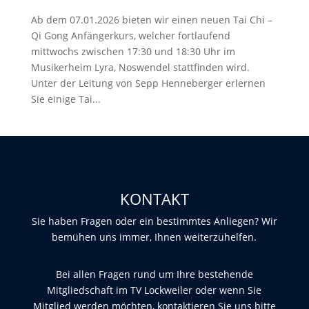
Ab dem 07.01.2026 bieten wir einen neuen Tai Chi –
Qi Gong Anfängerkurs, welcher fortlaufend
mittwochs zwischen 17:30 und 18:30 Uhr im
Musikerheim Lyra, Noswendel stattfinden wird.
Unter der Leitung von Sepp Henneberger erlernen
Sie einige Tai...
KONTAKT
Sie haben Fragen oder ein bestimmtes Anliegen? Wir
bemühen uns immer, Ihnen weiterzuhelfen.
Bei allen Fragen rund um Ihre bestehende
Mitgliedschaft im TV Lockweiler oder wenn Sie
Mitglied werden möchten, kontaktieren Sie uns bitte