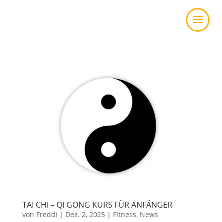
TAI CHI – QI GONG KURS FÜR ANFÄNGER
von
Freddi
|
Dez. 2, 2025
|
Fitness
,
News