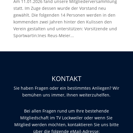
Am 11.01.2026 fand unsere Mitgliederversammlung
statt. Im Zuge dessen wurde der Vorstand neu
gewählt. Die folgenden 14 Personen werden in den
kommenden zwei Jahren hinter den Kulissen den
Verein gestalten und unterstützen: Vorsitzende und
Sportwartin:Ines Reus-Meier...
KONTAKT
Sie haben Fragen oder ein bestimmtes Anliegen? Wir
bemühen uns immer, Ihnen weiterzuhelfen.
Bei allen Fragen rund um Ihre bestehende
Mitgliedschaft im TV Lockweiler oder wenn Sie
Mitglied werden möchten, kontaktieren Sie uns bitte
über die folgende eMail-Adresse: